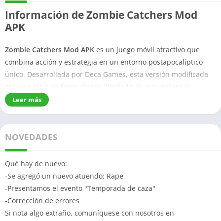
Información de Zombie Catchers Mod
APK
Zombie Catchers Mod APK
es un juego móvil atractivo que
combina acción y estrategia en un entorno postapocalíptico
único. Desarrollada por Deca Games, esta versión modificada
ofrece a los jugadores dinero ilimitado, lo que mejora la
experiencia de juego. Los jugadores asumen el papel de
Leer más
cazadores de zombis encargados de capturar zombis sin
causarles daño. Los zombis capturados pueden transformarse
en varios productos consumibles, como bebidas y postres, que
NOVEDADES
se venden a clientes desprevenidos.
Qué hay de nuevo:
Descargar Zombie Monsters 3 Mod APK
-Se agregó un nuevo atuendo: Rape
Descargar Johnny Trigger Mod APK
-Presentamos el evento "Temporada de caza"
-Corrección de errores
Características de Zombie Catchers Mod
Si nota algo extraño, comuníquese con nosotros en