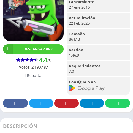
Lanzamiento
27 ene 2016
Actualización
22 Feb 2025
Tamaño
86 MB
DESCARGAR APK
Versión
1.46.9
4.4
/5
Requerimientos
Votos:
2,190,487
7.0
Reportar
Consíguelo en
DESCRIPCIÓN