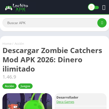
Home
/
Acción
Descargar Zombie Catchers
Mod APK 2026: Dinero
ilimitado
1.46.9
Acción
Juegos
Desarrollador
Deca Games