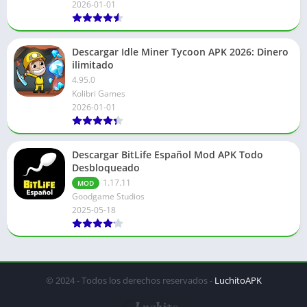
2026-01-01
Descargar Idle Miner Tycoon APK 2026: Dinero
ilimitado
4.95.0
Kolibri Games
2026-01-01
Descargar BitLife Español Mod APK Todo
Desbloqueado
1.17.11
MOD
Goodgame Studios
2025-05-18
© 2024 - Todos los derechos reservados -
LuchitoAPK