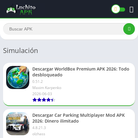
Simulación
Descargar WorldBox Premium APK 2026: Todo
desbloqueado
0.51.2
Maxim Karpenko
2026-06-03
Descargar Car Parking Multiplayer Mod APK
2026: Dinero ilimitado
4.8.21.3
olzhass