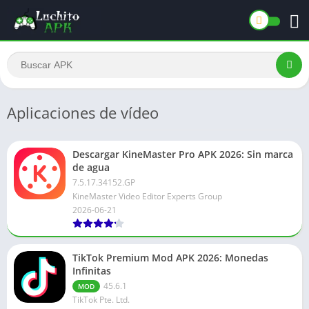
Aplicaciones de vídeo
Descargar KineMaster Pro APK 2026: Sin marca
de agua
7.5.17.34152.GP
KineMaster Video Editor Experts Group
2026-06-21
TikTok Premium Mod APK 2026: Monedas
Infinitas
45.6.1
MOD
TikTok Pte. Ltd.