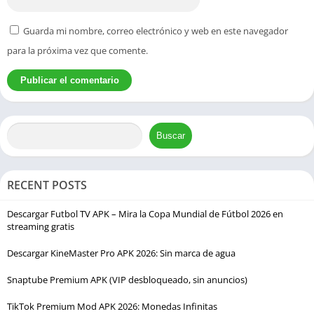
permite seguir a sus equipos favoritos durante toda la
temporada desde una sola aplicación.
Guarda mi nombre, correo electrónico y web en este navegador
para la próxima vez que comente.
Streaming en Alta Calidad
La aplicación ofrece diferentes niveles de calidad de
reproducción para adaptarse tanto a conexiones rápidas como
a redes móviles más lentas. Esto ayuda a reducir
Buscar
interrupciones durante los partidos y permite disfrutar de una
experiencia de visualización más estable dependiendo de la
velocidad de Internet disponible.
RECENT POSTS
Actualizaciones Constantes
Descargar Futbol TV APK – Mira la Copa Mundial de Fútbol 2026 en
streaming gratis
Los desarrolladores publican actualizaciones periódicas para
Descargar KineMaster Pro APK 2026: Sin marca de agua
mejorar la estabilidad, corregir errores y mantener la
compatibilidad con nuevas versiones de Android. Estas
Snaptube Premium APK (VIP desbloqueado, sin anuncios)
mejoras también ayudan a optimizar el rendimiento general de
la aplicación y ofrecer una experiencia más fluida para los
TikTok Premium Mod APK 2026: Monedas Infinitas