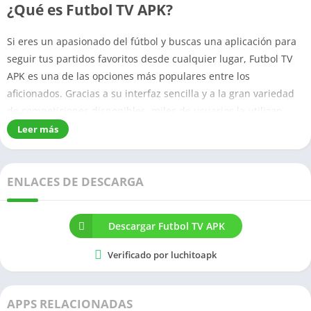
¿Qué es Futbol TV APK?
Si eres un apasionado del fútbol y buscas una aplicación para
seguir tus partidos favoritos desde cualquier lugar, Futbol TV
APK es una de las opciones más populares entre los
aficionados. Gracias a su interfaz sencilla y a la gran variedad
de competiciones disponibles, miles de usuarios la utilizan
para disfrutar de transmisiones deportivas directamente desde
Leer más
su dispositivo Android.
Muchos usuarios también buscan alternativas como
Yasin TV
,
ENLACES DE DESCARGA
una aplicación conocida por ofrecer acceso a eventos
deportivos internacionales y canales de entretenimiento. Si
deseas explorar otra opción para seguir partidos en vivo,
Descargar Futbol TV APK
puedes conocer más sobre Yasin TV desde nuestro sitio
Verificado por luchitoapk
relacionado. Ambas aplicaciones comparten el objetivo de
acercar el fútbol a los aficionados, aunque cuentan con
características y catálogos diferentes.
APPS RELACIONADAS