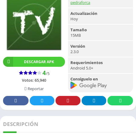
pedraforca
Actualización
Hoy
Tamaño
15MB
Versión
2.3.0
DESCARGAR APK
Requerimientos
Android 5.0+
4
/5
Consíguelo en
Votos:
65,940
Reportar
DESCRIPCIÓN