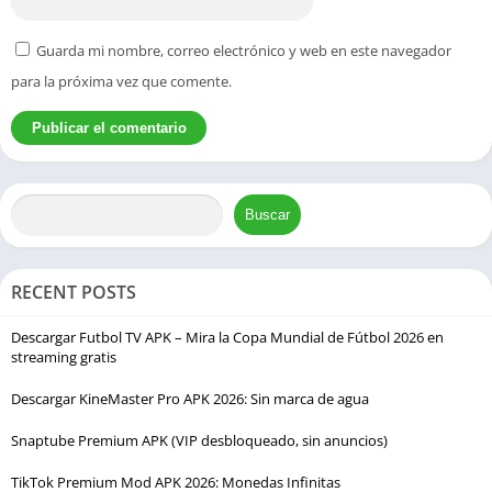
Al final de cada nivel, los jugadores se enfrentan a jefes con
Guarda mi nombre, correo electrónico y web en este navegador
diseños únicos que requieren diferentes estrategias para
derrotarlos. Estos encuentros a menudo involucran enemigos
para la próxima vez que comente.
más grandes que la vida con patrones de ataque y debilidades
distintos. La variedad en el diseño de los jefes mantiene la
jugabilidad fresca y desafiante, empujando a los jugadores a
adaptar sus tácticas para cada enfrentamiento12.
Buscar
Gráficos y animación enriquecidos
METAL SLUG 2 APK es famoso por sus impresionantes gráficos
RECENT POSTS
dibujados a mano y animaciones fluidas, que fueron
Descargar Futbol TV APK – Mira la Copa Mundial de Fútbol 2026 en
innovadores para su época. El juego presenta sprites
streaming gratis
meticulosamente elaborados y fondos vibrantes que dan vida a
los entornos devastados por la guerra. Cada personaje,
Descargar KineMaster Pro APK 2026: Sin marca de agua
enemigo y vehículo está animado con gran detalle, lo que
Snaptube Premium APK (VIP desbloqueado, sin anuncios)
contribuye al encanto general y atractivo estético del juego.
TikTok Premium Mod APK 2026: Monedas Infinitas