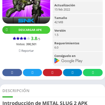
Actualización
15 feb 2022
Tamaño
42 MB
DESCARGAR APK
Versión
1.5
3.8
/5
Requerimientos
Votos:
390,501
6.0
Reportar
Consíguelo en
DESCRIPCIÓN
Introducción de METAL SLUG 2 APK