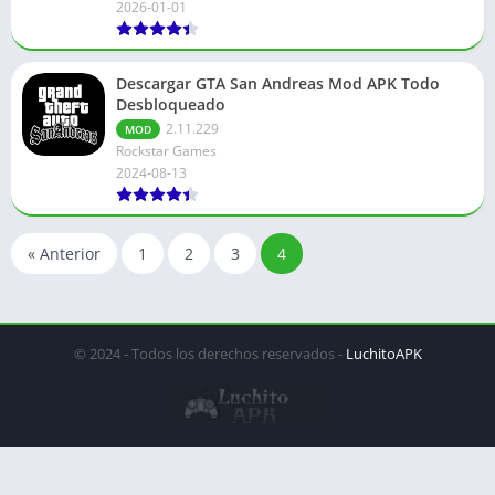
2026-01-01
Descargar GTA San Andreas Mod APK Todo
Desbloqueado
2.11.229
MOD
Rockstar Games
2024-08-13
« Anterior
1
2
3
4
© 2024 - Todos los derechos reservados -
LuchitoAPK